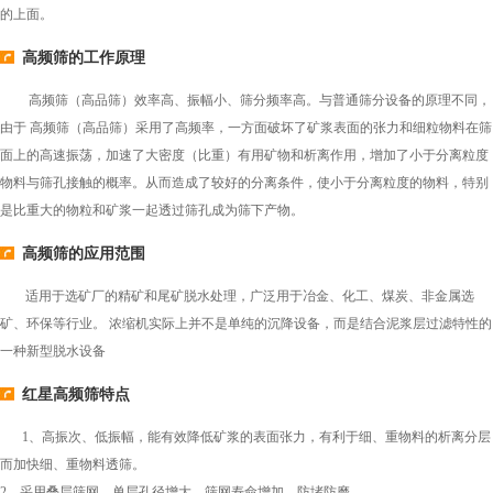
的上面。
高频筛的工作原理
高频筛（高品筛）效率高、振幅小、筛分频率高。与普通筛分设备的原理不同，
由于 高频筛（高品筛）采用了高频率，一方面破坏了矿浆表面的张力和细粒物料在筛
面上的高速振荡，加速了大密度（比重）有用矿物和析离作用，增加了小于分离粒度
物料与筛孔接触的概率。从而造成了较好的分离条件，使小于分离粒度的物料，特别
是比重大的物粒和矿浆一起透过筛孔成为筛下产物。
高频筛的应用范围
适用于选矿厂的精矿和尾矿脱水处理，广泛用于冶金、化工、煤炭、非金属选
矿、环保等行业。 浓缩机实际上并不是单纯的沉降设备，而是结合泥浆层过滤特性的
一种新型脱水设备
红星高频筛特点
1、高振次、低振幅，能有效降低矿浆的表面张力，有利于细、重物料的析离分层
而加快细、重物料透筛。
2、采用叠层筛网，单层孔径增大，筛网寿命增加，防堵防磨。