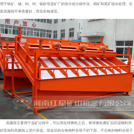
用于铁矿、锡、钨、钽、铌砂等选矿厂的筛分或分级作业、精矿和尾矿脱水处理。红
星高频筛不单质量好，而且价格便宜。
高频筛主要用于选矿过程中，可以用在球磨机之后，将球磨机磨矿后的湿物料用
砂泵抽到高频筛上进行筛选。筛选后的合格物料在筛子的下面，不合格的物料在筛子