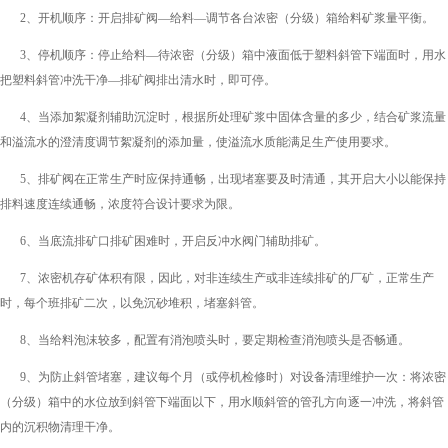
2、开机顺序：开启排矿阀—给料—调节各台浓密（分级）箱给料矿浆量平衡。
3、停机顺序：停止给料—待浓密（分级）箱中液面低于塑料斜管下端面时，用水
把塑料斜管冲洗干净—排矿阀排出清水时，即可停。
4、当添加絮凝剂辅助沉淀时，根据所处理矿浆中固体含量的多少，结合矿浆流量
和溢流水的澄清度调节絮凝剂的添加量，使溢流水质能满足生产使用要求。
5、排矿阀在正常生产时应保持通畅，出现堵塞要及时清通，其开启大小以能保持
排料速度连续通畅，浓度符合设计要求为限。
6、当底流排矿口排矿困难时，开启反冲水阀门辅助排矿。
7、浓密机存矿体积有限，因此，对非连续生产或非连续排矿的厂矿，正常生产
时，每个班排矿二次，以免沉砂堆积，堵塞斜管。
8、当给料泡沫较多，配置有消泡喷头时，要定期检查消泡喷头是否畅通。
9、为防止斜管堵塞，建议每个月（或停机检修时）对设备清理维护一次：将浓密
（分级）箱中的水位放到斜管下端面以下，用水顺斜管的管孔方向逐一冲洗，将斜管
内的沉积物清理干净。