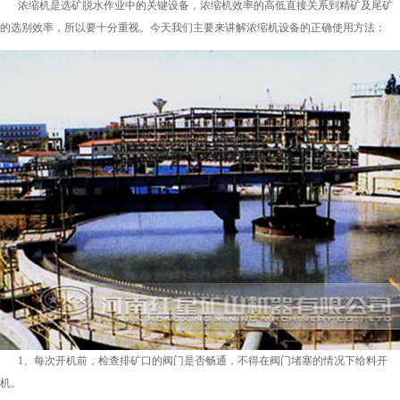
浓缩机是选矿脱水作业中的关键设备，浓缩机效率的高低直接关系到精矿及尾矿
的选别效率，所以要十分重视。今天我们主要来讲解浓缩机设备的正确使用方法：
1、每次开机前，检查排矿口的阀门是否畅通，不得在阀门堵塞的情况下给料开
机。