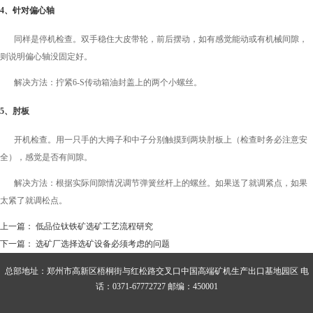
4、针对偏心轴
同样是停机检查。双手稳住大皮带轮，前后摆动，如有感觉能动或有机械间隙，
则说明偏心轴没固定好。
解决方法：拧紧6-S传动箱油封盖上的两个小螺丝。
5、肘板
开机检查。用一只手的大拇子和中子分别触摸到两块肘板上（检查时务必注意安
全），感觉是否有间隙。
解决方法：根据实际间隙情况调节弹簧丝杆上的螺丝。如果送了就调紧点，如果
太紧了就调松点。
上一篇：
低品位钛铁矿选矿工艺流程研究
下一篇：
选矿厂选择选矿设备必须考虑的问题
总部地址：郑州市高新区梧桐街与红松路交叉口中国高端矿机生产出口基地园区 电
话：0371-67772727 邮编：450001